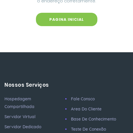
o endereço corretamente.
PAGINA INICIAL
Nossos Serviços
Hospedagem
Fale Consco
Compartilhada
Area Do Cliente
Servidor Virtual
Base De Conhecimento
Servidor Dedicado
Teste De Conexão